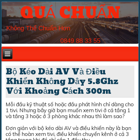
QUÁ CHUẨN
Không Thể Chuẩn Hơn
0849 88 33 55
Bộ Kéo Dài AV Và Điều
Khiển Không Dây 5.8Ghz
Với Khoảng Cách 300m
Mỗi đầu kỹ thuật số hoặc đầu phát hình chỉ dàng cho
1 tivi. Nhưng bây giờ bạn muốn xem tivi ở cả tầng 1
và tầng 3 hoặc ở 3 phòng khác nhau thì làm sao?
Đơn giản với bộ kéo dài AV và điều khiển này là bạn
có thể hoàn xem tivi, điều khiển chuyển kênh ở cả 3
tầng trong khi đó chỉ cần 1 đầu thu.